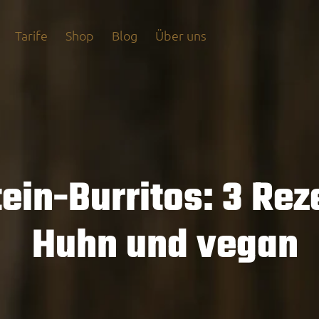
Tarife
Shop
Blog
Über uns
tein-Burritos: 3 Rez
Huhn und vegan