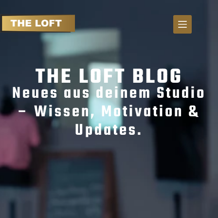
S
k
i
p
t
THE LOFT BLOG
o
c
Neues aus deinem Studio
o
n
– Wissen, Motivation &
t
Updates.
e
n
t