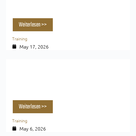
Massive Schultern: Die 5 besten Übungen für
mehr Breite & Definition
Weiterlesen >>
Training
May 17, 2026
Wie oft Sport in der Woche — und warum die
Zahl allein nichts sagt
Weiterlesen >>
Training
May 6, 2026