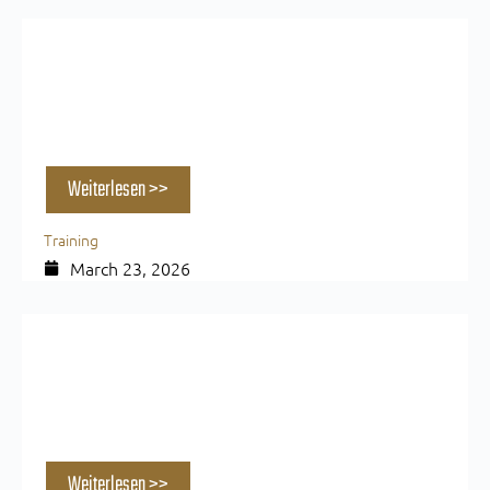
Supersatz Training: Vorteile, Nachteile &
wann es sich lohnt
Weiterlesen >>
Training
March 23, 2026
Der Trainingsplan, mit dem Anfänger
nachhaltig Muskeln aufbauen
Weiterlesen >>