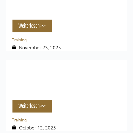
Push Pull Beine: Der effektivste Trainingsplan
für Anfänger & Profis
Weiterlesen >>
Training
November 23, 2025
Cortisol & Training – Wie Stress deinen
Muskelaufbau wirklich beeinflusst
Weiterlesen >>
Training
October 12, 2025