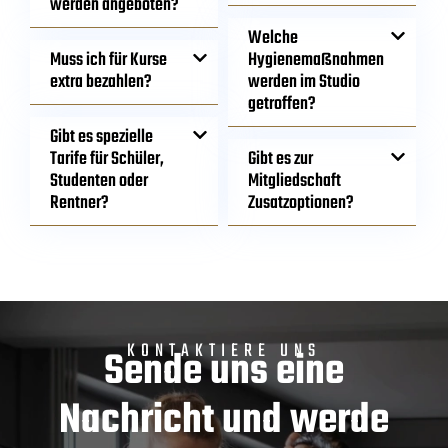
werden angeboten?
Welche
Muss ich für Kurse
Hygienemaßnahmen
extra bezahlen?
werden im Studio
getroffen?
Gibt es spezielle
Tarife für Schüler,
Gibt es zur
Studenten oder
Mitgliedschaft
Rentner?
Zusatzoptionen?
KONTAKTIERE UNS
Sende uns eine
Nachricht und werde