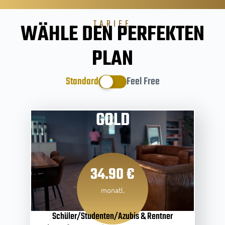
TARIFE
WÄHLE DEN PERFEKTEN
PLAN
Standard
Feel Free
GOLD
34.90 €
monatl.
Schüler/Studenten/Azubis & Rentner