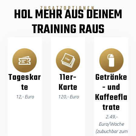
ZUSATZOPTIONEN
HOL MEHR AUS DEINEM
TRAINING RAUS
Tageskar
11er-
Getränke
te
Karte
- und
Kaffeefla
12,- Euro
120,- Euro
trate
2.49,-
Euro/Woche
(zubuchbar zum