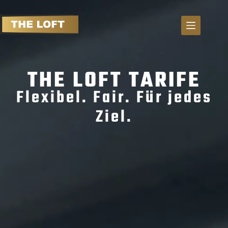
S
k
i
p
t
THE LOFT TARIFE
o
c
Flexibel. Fair. Für jedes
o
n
Ziel.
t
e
n
t