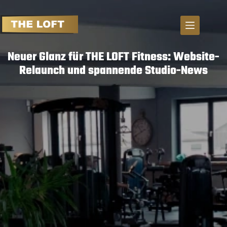
S
k
i
p
Neuer Glanz für THE LOFT Fitness: Website-
t
Relaunch und spannende Studio-News
o
c
o
n
t
e
n
t