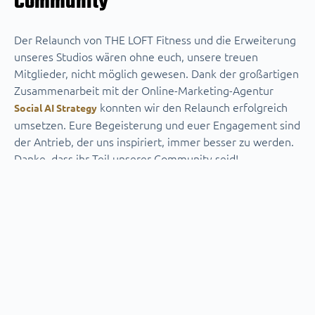
Community
Der Relaunch von THE LOFT Fitness und die Erweiterung
unseres Studios wären ohne euch, unsere treuen
Mitglieder, nicht möglich gewesen. Dank der großartigen
Zusammenarbeit mit der Online-Marketing-Agentur
konnten wir den Relaunch erfolgreich
S
ocial AI Strategy
umsetzen. Eure Begeisterung und euer Engagement sind
der Antrieb, der uns inspiriert, immer besser zu werden.
Danke, dass ihr Teil unserer Community seid!
Entdeckt die neue Website
Wir laden euch herzlich ein, unsere neue Website zu
besuchen und selbst einen Blick auf das frische Design
und die erweiterten Funktionen zu werfen. Schaut
vorbei, stöbert durch die neuen Kategorien und bleibt
gespannt auf alles, was 2025 noch für THE LOFT Fitness
bereithalten.