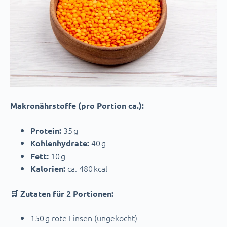
Makronährstoffe (pro Portion ca.):
35 g
Protein:
40 g
Kohlenhydrate:
10 g
Fett:
ca. 480 kcal
Kalorien:
🛒 Zutaten für 2 Portionen:
150 g rote Linsen (ungekocht)