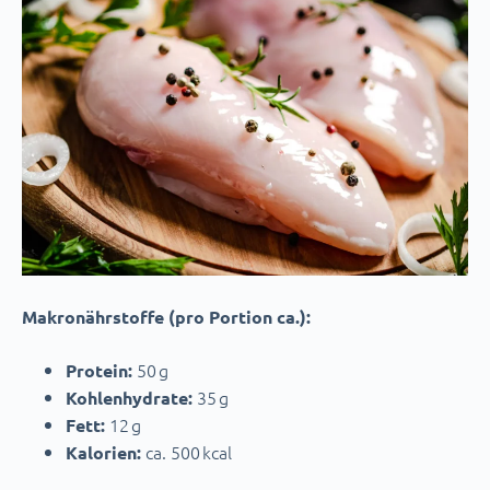
Makronährstoffe (pro Portion ca.):
50 g
Protein:
35 g
Kohlenhydrate:
12 g
Fett:
ca. 500 kcal
Kalorien: