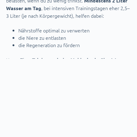
belasten, wenn du zu wenig trinkst.
Mindestens 2 Liter
, bei intensiven Trainingstagen eher 2,5–
Wasser am Tag
3 Liter (je nach Körpergewicht), helfen dabei:
Nährstoffe optimal zu verwerten
die Niere zu entlasten
die Regeneration zu fördern
Unser Tipp:
Trinke vor jeder Mahlzeit ein Glas Wasser
– das unterstützt auch das Sättigungsgefühl und die
Verdauung.
Auf Qualität kommt es an
Ob tierisch oder pflanzlich:
Setze auf frische, möglichst
unverarbeitete Zutaten.
Wähle Bio-Fleisch oder regionales Geflügel, wann
immer möglich