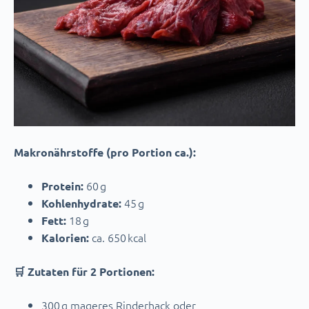
Makronährstoffe (pro Portion ca.):
60 g
Protein:
45 g
Kohlenhydrate:
18 g
Fett:
ca. 650 kcal
Kalorien:
🛒 Zutaten für 2 Portionen:
300 g mageres Rinderhack oder