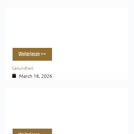
Kreatin Wundermittel? Wirkung, Einnahme &
Muskelaufbau einfach erklärt
Weiterlesen >>
Gesundheit
March 18, 2026
Sind Eier ein Superfood? Vorteile für
Muskelaufbau & Fettabbau im Gym