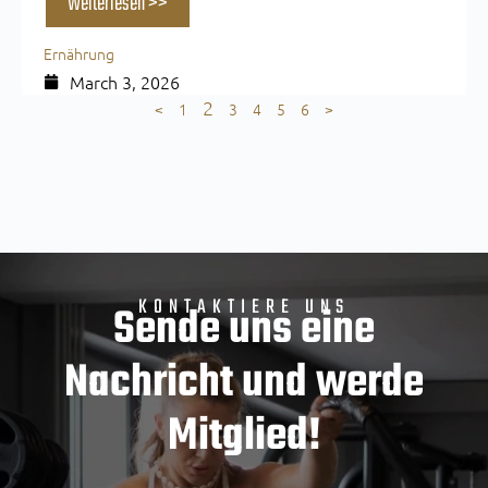
Weiterlesen >>
Ernährung
March 3, 2026
2
<
1
3
4
5
6
>
KONTAKTIERE UNS
Sende uns eine
Nachricht und werde
Mitglied!