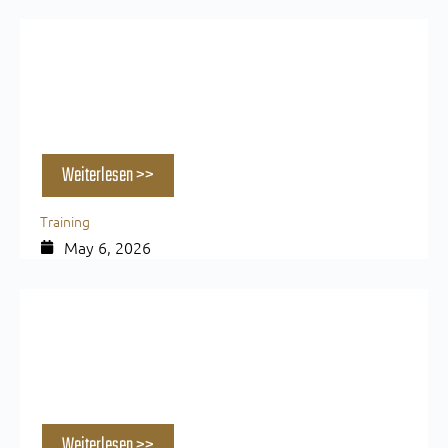
Wie oft Sport in der Woche — und warum die
Zahl allein nichts sagt
Weiterlesen >>
Training
May 6, 2026
Der The Loft Proteinkuchen: Deine
Eiweißbombe
Weiterlesen >>