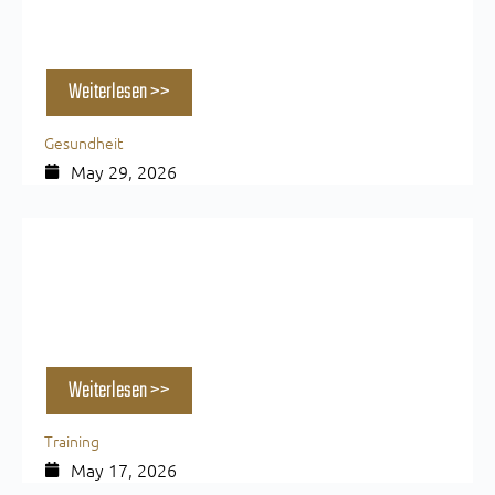
Koffein vor dem Sport: Was bringt der
natürliche Booster?
Weiterlesen >>
Gesundheit
May 29, 2026
Massive Schultern: Die 5 besten Übungen für
mehr Breite & Definition
Weiterlesen >>
Training
May 17, 2026