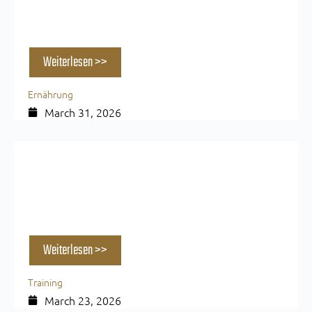
Proteinreich & lecker: 4 Rezepte für dein
Frühstück und einen starken Start
Weiterlesen >>
Ernährung
March 31, 2026
Supersatz Training: Vorteile, Nachteile &
wann es sich lohnt
Weiterlesen >>
Training
March 23, 2026