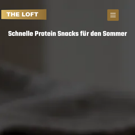
S
k
i
p
Schnelle Protein Snacks für den Sommer
t
o
c
o
n
t
e
n
t