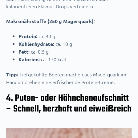
kalorienfreien Flavour-Drops verfeinern.
:
Makronährstoffe (250 g Magerquark)
ca. 30 g
Protein:
ca. 10 g
Kohlenhydrate:
ca. 0,5 g
Fett:
ca. 170 kcal
Kalorien:
Tiefgekühlte Beeren machen aus Magerquark im
Tipp:
Handumdrehen eine erfrischende Protein-Creme.
4. Puten- oder Hähnchenaufschnitt
– Schnell, herzhaft und eiweißreich