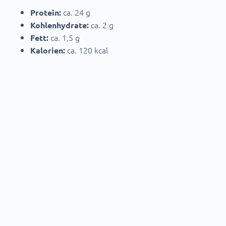
ca. 24 g
Protein:
ca. 2 g
Kohlenhydrate:
ca. 1,5 g
Fett:
ca. 120 kcal
Kalorien:
Mixe deinen Shake mit Eiswürfeln und etwas
Tipp:
kaltem Kaffee für einen sommerlichen Protein-Iced-
Coffee.
Falls Du doch mehr Zeit haben solltest, dann lass dich von
weiteren
inspirieren.
sommerlichen Rezepten
Fazit: Viel Protein muss nicht
kompliziert sein
Gerade im Sommer darf Ernährung unkompliziert sein.
Mit diesen fünf Snacks kannst du deine tägliche