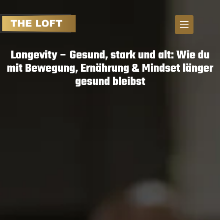
S
k
i
p
Longevity – Gesund, stark und alt: Wie du
t
mit Bewegung, Ernährung & Mindset länger
o
gesund bleibst
c
o
n
t
e
n
t