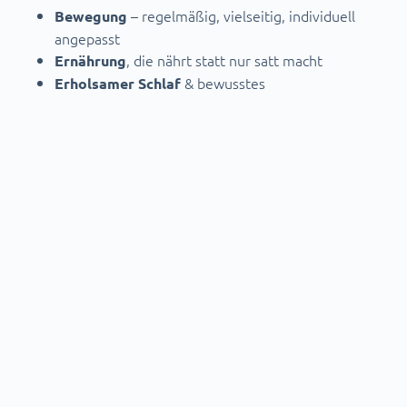
– regelmäßig, vielseitig, individuell
Bewegung
angepasst
, die nährt statt nur satt macht
Ernährung
& bewusstes
Erholsamer Schlaf
Stressmanagement
& mentale Stärke
Soziale Bindung
Longevity ist kein Konsumtrend, sondern ein
– und der beginnt mit kleinen,
langfristiger Lebensstil
konsequenten Entscheidungen im Alltag.
Wenn du dich tiefer mit der Wissenschaft hinter dem
Thema Longevity beschäftigen möchtest, lohnt sich ein
Blick auf den YouTube-Kanal von Bryan Johnson.