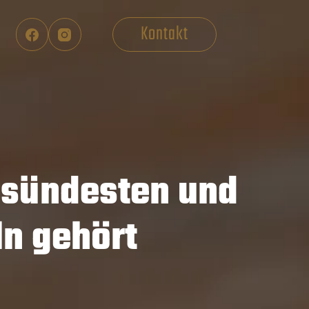
Kontakt
esündesten und
ln gehört