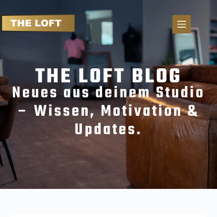
S
k
i
p
t
THE LOFT BLOG
o
c
Neues aus deinem Studio
o
n
– Wissen, Motivation &
t
Updates.
e
n
t