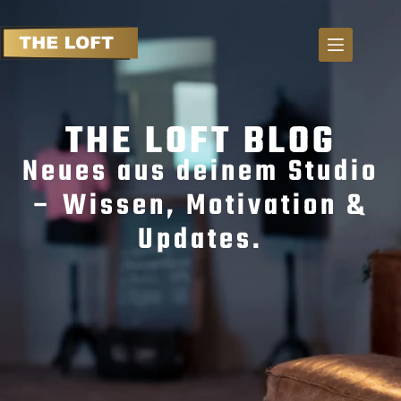
S
k
i
p
t
THE LOFT BLOG
o
c
Neues aus deinem Studio
o
n
– Wissen, Motivation &
t
Updates.
e
n
t