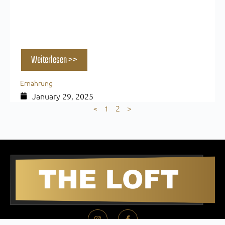
Essen vor oder nach dem Sport? Der
ultimative Leitfaden für optimale Leistung
und Regeneration
Weiterlesen >>
Ernährung
January 29, 2025
2
>
<
1