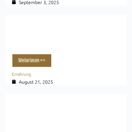
September 3, 2025
Proteinreich & lecker: 3 einfache The Loft
Rezepte für Muskelaufbau & Regeneration
Weiterlesen >>
Ernährung
August 21, 2025
Heiße Tage, starke Leistung: Warum du
genau diese 6 Supplements im Sommer
brauchst