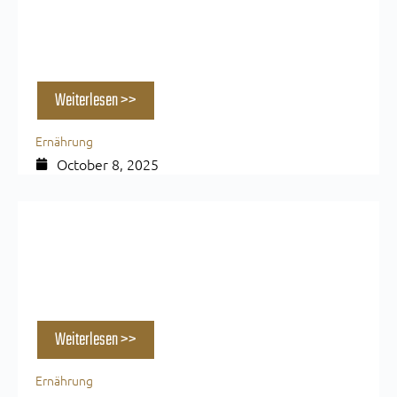
Proteinreich & lecker: 3 herbstliche Gerichte
für Muskelaufbau & Regeneration
Weiterlesen >>
Ernährung
October 8, 2025
Proteinreich & lecker: 3 sommerlich-
herbstliche Desserts für Muskelaufbau &
Regeneration
Weiterlesen >>
Ernährung