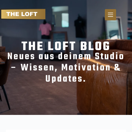
S
k
i
p
t
THE LOFT BLOG
o
c
Neues aus deinem Studio
o
n
– Wissen, Motivation &
t
Updates.
e
n
t